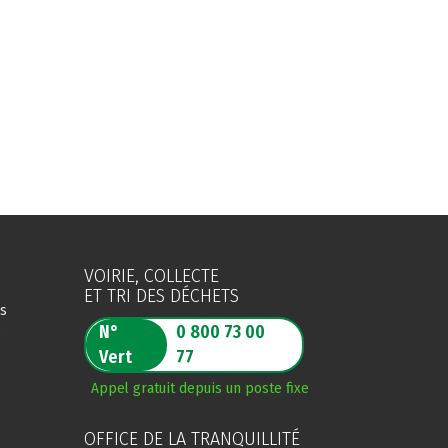
VOIRIE, COLLECTE
ET TRI DES DÉCHETS
es
N°
0 800 73 00
s
Vert
77
Appel gratuit depuis un poste fixe
OFFICE DE LA TRANQUILLITÉ