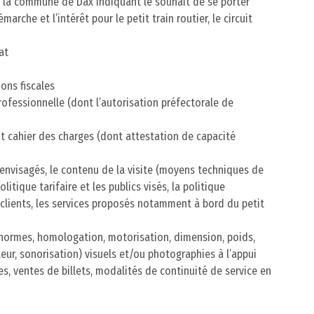
e la commune de Dax indiquant le souhait de se porter
rche et l’intérêt pour le petit train routier, le circuit
at
ions fiscales
professionnelle (dont l’autorisation préfectorale de
t cahier des charges (dont attestation de capacité
ts envisagés, le contenu de la visite (moyens techniques de
litique tarifaire et les publics visés, la politique
lients, les services proposés notamment à bord du petit
e (normes, homologation, motorisation, dimension, poids,
leur, sonorisation) visuels et/ou photographies à l’appui
s, ventes de billets, modalités de continuité de service en