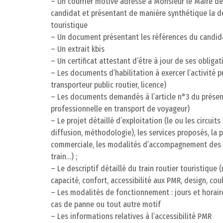
– Un courrier motivé adressé à Monsieur le Maire d
candidat et présentant de manière synthétique la déma
touristique
– Un document présentant les références du candid
– Un extrait kbis
– Un certificat attestant d’être à jour de ses obligat
– Les documents d’habilitation à exercer l’activité 
transporteur public routier, licence)
– Les documents demandés à l’article n°3 du présen
professionnelle en transport de voyageur)
– Le projet détaillé d’exploitation (le ou les circui
diffusion, méthodologie), les services proposés, la po
commerciale, les modalités d’accompagnement des c
train…) ;
– Le descriptif détaillé du train routier touristiqu
capacité, confort, accessibilité aux PMR, design, cou
– Les modalités de fonctionnement : jours et horaire
cas de panne ou tout autre motif
– Les informations relatives à l’accessibilité PMR