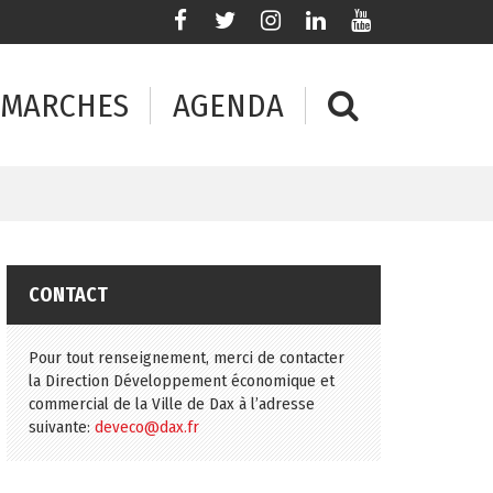
Lien
Lien
Lien
Lien
Lien
vers
vers
vers
vers
vers
le
le
le
le
la
compte
compte
compte
compte
chaîne
RECHERC
ÉMARCHES
AGENDA
Facebook
Twitter
Instagram
Linkedin
Youtube
CONTACT
Pour tout renseignement, merci de contacter
la Direction Développement économique et
commercial de la Ville de Dax à l’adresse
suivante:
deveco@dax.fr