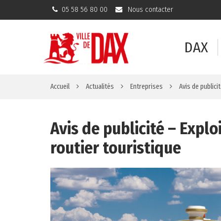
Gestion des traceurs
05 58 56 80 00
Nous contacter
DAX
Accueil
Actualités
Entreprises
Avis de publici
Avis de publicité – Explo
routier touristique