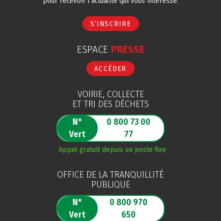
pour recevoir l’actualité qui vous intéresse.
S’INSCRIRE
ESPACE
PRESSE
ACCÉDER
VOIRIE, COLLECTE
ET TRI DES DÉCHETS
N°
0 800 73 00
Vert
77
Appel gratuit depuis un poste fixe
OFFICE DE LA TRANQUILLITÉ
PUBLIQUE
N°
0 800 970
Vert
650