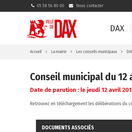
Gestion des traceurs
05 58 56 80 00
Nous contacter
DAX
Accueil
La mairie
Les conseils municipaux
Dél
Conseil municipal du 12 
Date de parution : le jeudi 12 avril 20
Retrouvez en téléchargement les délibérations du con
DOCUMENTS ASSOCIÉS