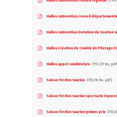
Halles subvention conseil régional
114,
Halles subvention conseil département
Halles subvention Dotation de Soutien à
Halles Création de Comité de Pilotage O
Halles appel candidature
117,39 Ko, pd
Saison festive taurine
112,18 Ko, pdf
Saison festive taurine spectacle éques
Saison festive taurine primes prix
112,