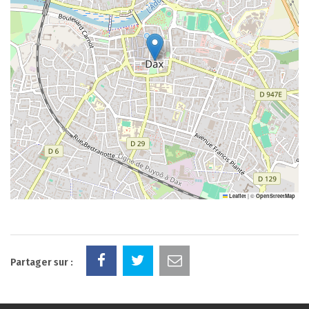
|
©
Leaflet
OpenStreetMap
Partager sur :