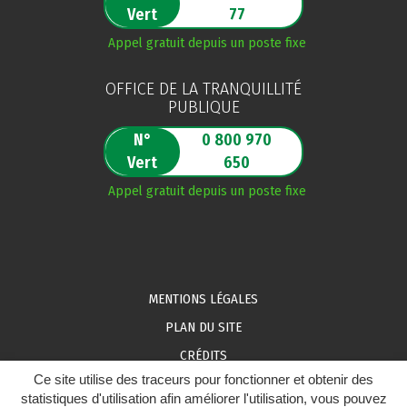
Vert
77
Appel gratuit depuis un poste fixe
OFFICE DE LA TRANQUILLITÉ
PUBLIQUE
N°
0 800 970
Vert
650
Appel gratuit depuis un poste fixe
MENTIONS LÉGALES
PLAN DU SITE
CRÉDITS
Ce site utilise des traceurs pour fonctionner et obtenir des
ACCESSIBILITÉ DU SITE : PARTIELLEMENT CONFORME
statistiques d'utilisation afin améliorer l'utilisation, vous pouvez