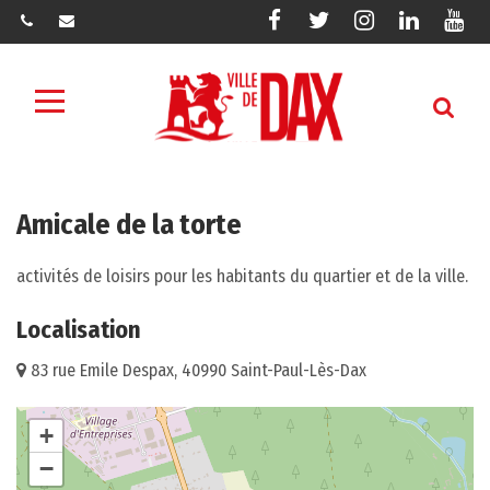
Gestion des traceurs
Lien
Lien
Lien
Lien
Lie
vers
vers
vers
vers
ver
le
le
le
le
la
compte
compte
compte
compte
cha
Menu
Facebook
Twitter
Instagram
Linkedin
You
Amicale de la torte
activités de loisirs pour les habitants du quartier et de la ville.
Localisation
83 rue Emile Despax, 40990 Saint-Paul-Lès-Dax
+
−