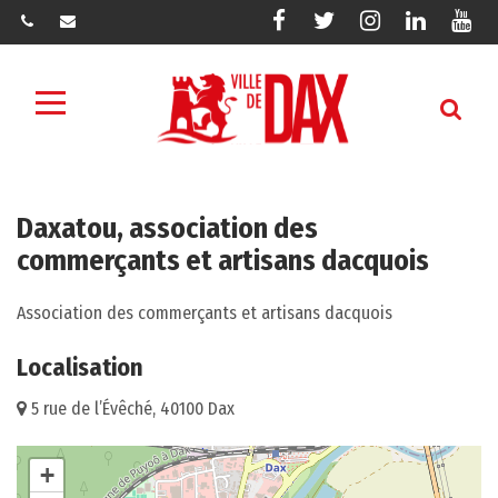
Gestion des traceurs
Lien
Lien
Lien
Lien
Lie
vers
vers
vers
vers
ver
le
le
le
le
la
compte
compte
compte
compte
cha
Menu
Facebook
Twitter
Instagram
Linkedin
You
Daxatou, association des
commerçants et artisans dacquois
Association des commerçants et artisans dacquois
Localisation
5 rue de l’Évêché, 40100 Dax
+