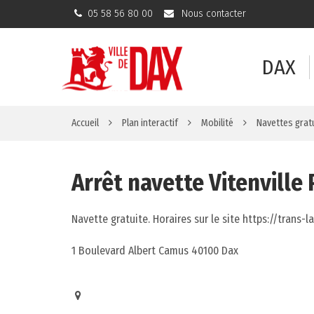
Gestion des traceurs
05 58 56 80 00
Nous contacter
DAX
Accueil
Plan interactif
Mobilité
Navettes grat
Arrêt navette Vitenville
Navette gratuite. Horaires sur le site https://trans-l
1 Boulevard Albert Camus 40100 Dax