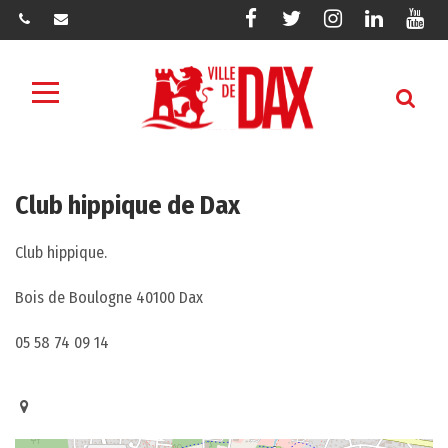
Gestion des traceurs
Lien
Lien
Lien
Lien
Lie
vers
vers
vers
vers
ver
le
le
le
le
la
compte
compte
compte
compte
cha
Menu
Facebook
Twitter
Instagram
Linkedin
You
Club hippique de Dax
Club hippique.
Bois de Boulogne 40100 Dax
05 58 74 09 14