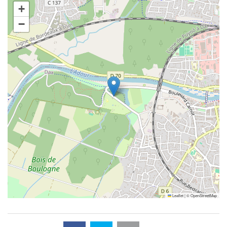
+
−
Leaflet
|
©
OpenStreetMap